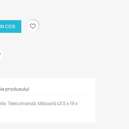
favorite_border
IN COS
 ale produsului
ete. Telecomandă. Măsoară 43,5 x 19 x