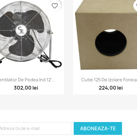
favorite_border
fa
Vizualizare rapida
Vizualizare rapida


entilator De Podea Ind 12'...
Cutie 125 De Izolare Fonica.
302,00 lei
224,00 lei