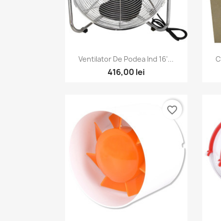
Vizualizare rapida

Ventilator De Podea Ind 16'...
C
416,00 lei
favorite_border