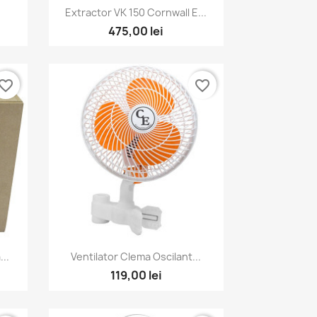
Vizualizare rapida

Extractor VK 150 Cornwall E...
475,00 lei
vorite_border
favorite_border
Vizualizare rapida

...
Ventilator Clema Oscilant...
119,00 lei