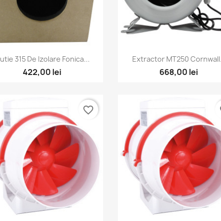
Vizualizare rapida
Vizualizare rapida


utie 315 De Izolare Fonica...
Extractor MT250 Cornwall.
422,00 lei
668,00 lei
favorite_border
fa