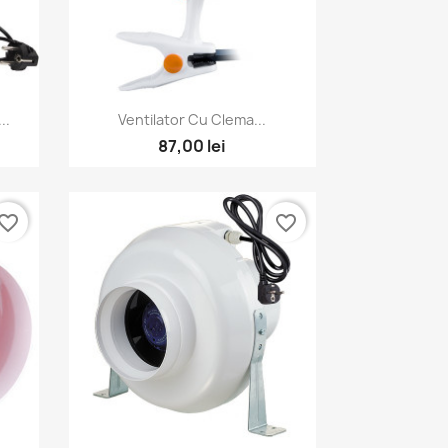
Vizualizare rapida

..
Ventilator Cu Clema...
87,00 lei
vorite_border
favorite_border