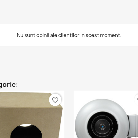
Nu sunt opinii ale clientilor in acest moment.
gorie:
favorite_border
fa