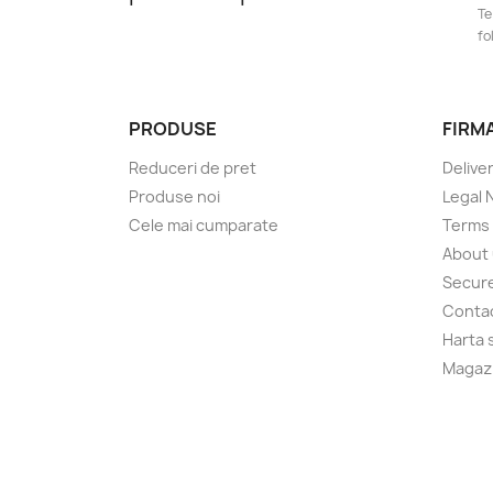
Te
fo
PRODUSE
FIRM
Reduceri de pret
Delive
Produse noi
Legal 
Cele mai cumparate
Terms 
About
Secur
Conta
Harta s
Magaz