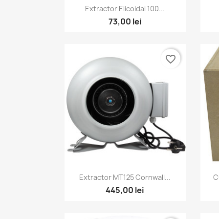
Vizualizare rapida

Extractor Elicoidal 100...
73,00 lei
favorite_border
Vizualizare rapida

Extractor MT125 Cornwall...
C
445,00 lei