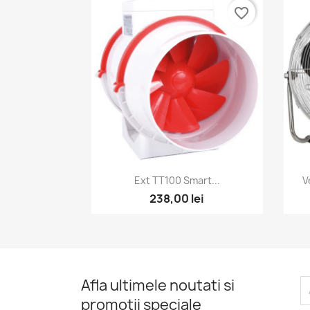
favorite_border
Vizualizare rapida

Ext TT100 Smart...
V
238,00 lei
Afla ultimele noutati si
promotii speciale