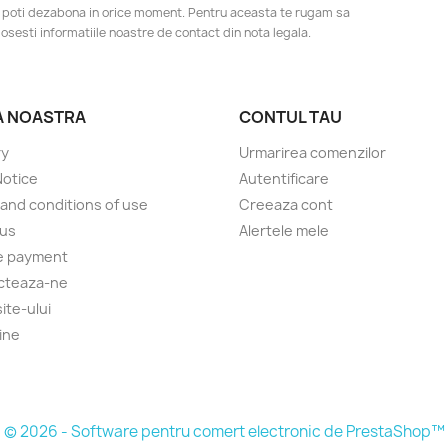
 poti dezabona in orice moment. Pentru aceasta te rugam sa
losesti informatiile noastre de contact din nota legala.
A NOASTRA
CONTUL TAU
ry
Urmarirea comenzilor
Notice
Autentificare
and conditions of use
Creeaza cont
 us
Alertele mele
e payment
cteaza-ne
ite-ului
ine
© 2026 - Software pentru comert electronic de PrestaShop™