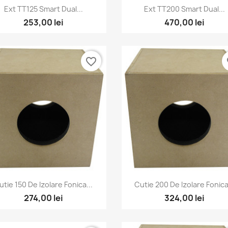
Vizualizare rapida
Vizualizare rapida


Ext TT125 Smart Dual...
Ext TT200 Smart Dual...
253,00 lei
470,00 lei
favorite_border
fa
Vizualizare rapida
Vizualizare rapida


utie 150 De Izolare Fonica...
Cutie 200 De Izolare Fonica
274,00 lei
324,00 lei