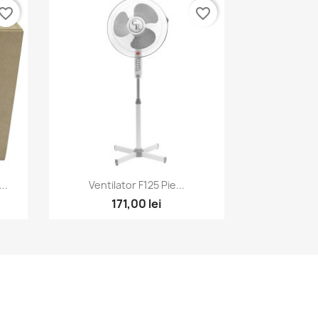
vorite_border
favorite_border
Vizualizare rapida

..
Ventilator F125 Pie...
171,00 lei