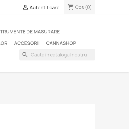
shopping_cart

Cos
(0)
Autentificare
STRUMENTE DE MASURARE
LOR
ACCESORII
CANNASHOP
search