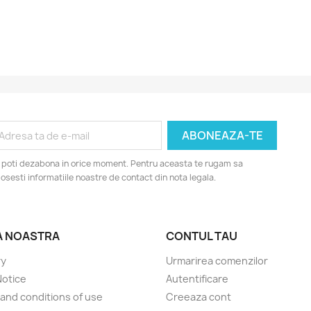
 poti dezabona in orice moment. Pentru aceasta te rugam sa
losesti informatiile noastre de contact din nota legala.
A NOASTRA
CONTUL TAU
ry
Urmarirea comenzilor
Notice
Autentificare
and conditions of use
Creeaza cont