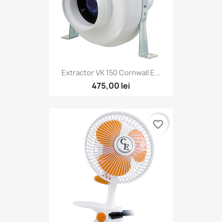
Extractor VK 150 Cornwall E...
475,00 lei
favorite_border