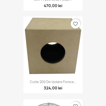
470,00 lei
favorite_border
Cutie 200 De Izolare Fonica...
324,00 lei