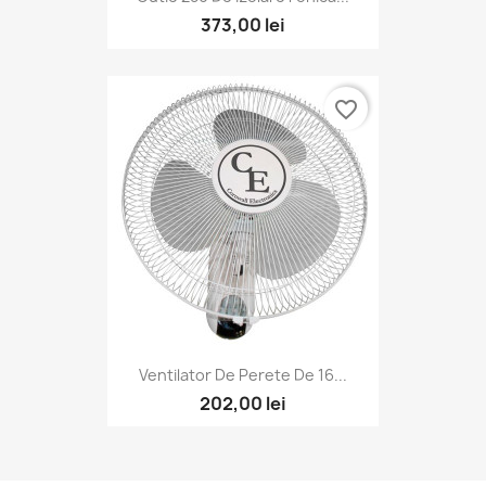
373,00 lei
favorite_border
Ventilator De Perete De 16...
202,00 lei