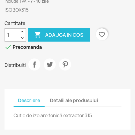
Include TVA
7 - 10 zile
ISOBOX315
Cantitate

favorite_border
ADAUGA IN COS

Precomanda
Distribuiti
Descriere
Detalii ale produsului
Cutie de izolare fonică extractor 315