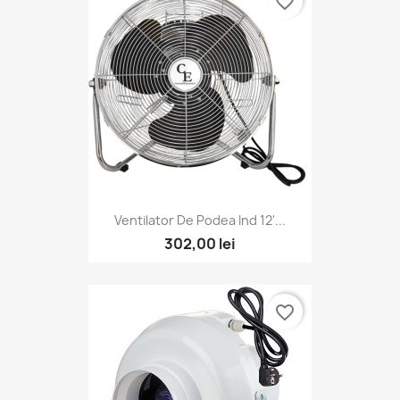
favorite_border
Ventilator De Podea Ind 12'...
302,00 lei
favorite_border