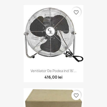
favorite_border
Ventilator De Podea Ind 16'...
416,00 lei
favorite_border