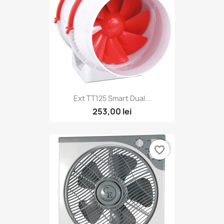
Ext TT125 Smart Dual...
253,00 lei
favorite_border