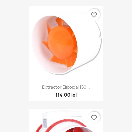
favorite_border
Extractor Elicoidal 150...
114,00 lei
favorite_border