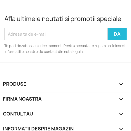
Afla ultimele noutati si promotii speciale
Te poti dezabona in orice moment. Pentru aceasta te rugam sa folosesti
informatiile noastre de contact din nota legala.
PRODUSE

FIRMA NOASTRA

CONTUL TAU

INFORMATII DESPRE MAGAZIN
keyboard_arrow_down