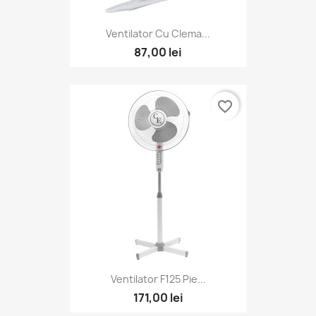
Ventilator Cu Clema...
87,00 lei
favorite_border
Ventilator F125 Pie...
171,00 lei