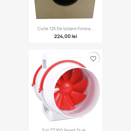
Cutie 125 De Izolare Fonica...
224,00 lei
favorite_border
Ext TT200 Smart Dual...