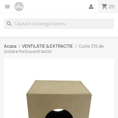
shopping_cart


(0)
search
Acasa
VENTILATIE & EXTRACTIE
Cutie 315 de
izolare fonica extractor