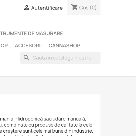
shopping_cart

Cos
(0)
Autentificare
STRUMENTE DE MASURARE
LOR
ACCESORII
CANNASHOP
search
omania. Hidroponică sau udare manuală,
i, combinate cu produse de calitate la cele
e creștere sunt cele mai bune din industrie,