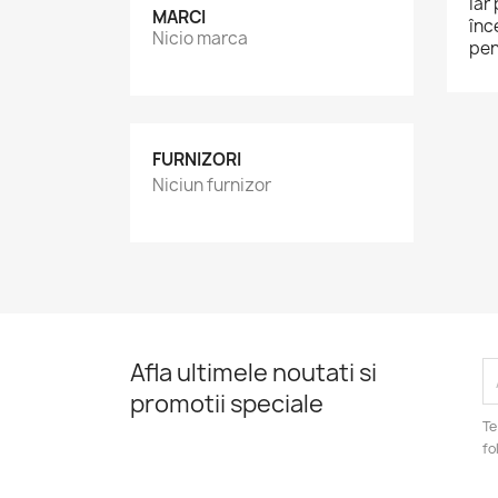
iar
MARCI
înc
Nicio marca
pen
FURNIZORI
Niciun furnizor
Afla ultimele noutati si
promotii speciale
Te
fo