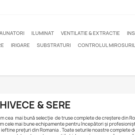
DAUNATORI
ILUMINAT
VENTILATIE & EXTRACTIE
IN
RE
IRIGARE
SUBSTRATURI
CONTROLUL MIROSURI
HIVECE & SERE
m cea mai bună selecție de truse complete de creștere din R
m cele mai bune echipamente pentru începători și profesionișt
 ieftine prețuri din Romania . Toate seturile noastre complete d