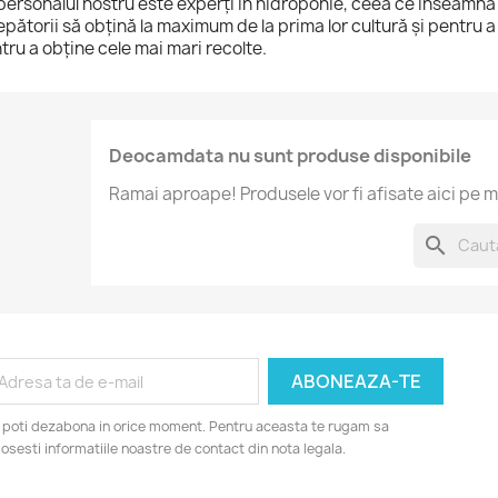
 personalul nostru este experți în hidroponie, ceea ce înseamnă
epătorii să obțină la maximum de la prima lor cultură și pentru a o
tru a obține cele mai mari recolte.
Deocamdata nu sunt produse disponibile
Ramai aproape! Produsele vor fi afisate aici pe m
search
 poti dezabona in orice moment. Pentru aceasta te rugam sa
losesti informatiile noastre de contact din nota legala.