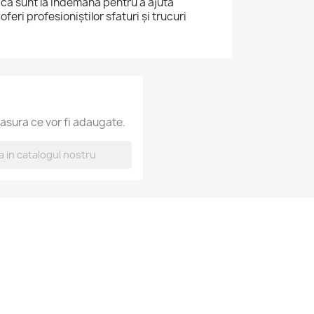
 că sunt la îndemână pentru a ajuta
feri profesioniștilor sfaturi și trucuri
asura ce vor fi adaugate.